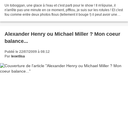
Un toboggan, une glace à l'eau et c'est parti pour le show ! Il m'épuise, il
n'arrête pas une minute en ce moment, pfffiou, je suis sur les rotules ! Et c'est
fou comme entre deux photos flous (tellement il bouge !) il peut avoir une
gueule d'ange mon...
Alexander Henry ou Michael Miller ? Mon coeur
balance...
Publié le 22/07/2009 à 08:12
Par
leoetlisa