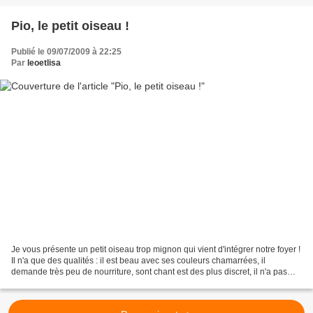
Pio, le petit oiseau !
Publié le 09/07/2009 à 22:25
Par
leoetlisa
Je vous présente un petit oiseau trop mignon qui vient d'intégrer notre foyer !
Il n'a que des qualités : il est beau avec ses couleurs chamarrées, il
demande très peu de nourriture, sont chant est des plus discret, il n'a pas
besoin de cage ni de nichoir......