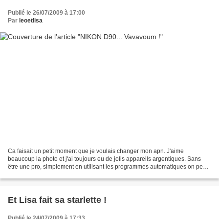
Publié le 26/07/2009 à 17:00
Par
leoetlisa
Ca faisait un petit moment que je voulais changer mon apn. J'aime
beaucoup la photo et j'ai toujours eu de jolis appareils argentiques. Sans
être une pro, simplement en utilisant les programmes automatiques on peut
déjà faire de supers jolis photos !...
Et Lisa fait sa starlette !
Publié le 24/07/2009 à 17:33