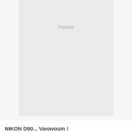
Publicité
NIKON D90... Vavavoum !