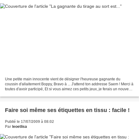
Une petite main innocente vient de désigner l'heureuse gagnante du
coussin d'allaitement Boppy, Bravo à ... J'attend ton addresse Saem ! Merci à
toutes d'avoir participé, Et si vous aimez ces petits jeux, je ferais un nouveau
concours dès que l'on me...
Faire soi même ses étiquettes en tissu : facile !
Publié le 17/07/2009 à 08:02
Par
leoetlisa