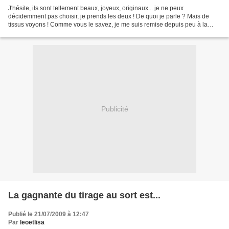
J'hésite, ils sont tellement beaux, joyeux, originaux... je ne peux
décidemment pas choisir, je prends les deux ! De quoi je parle ? Mais de
tissus voyons ! Comme vous le savez, je me suis remise depuis peu à la
couture. Et la couturière a une quête,...
Publicité
La gagnante du tirage au sort est...
Publié le 21/07/2009 à 12:47
Par
leoetlisa