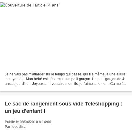
Je ne vais pas m'attarder sur le temps qui passe, qui file même, à une allure
incroyable.... Mon bébé est désormais un petit garçon. Un petit garçon de 4
ans aujourd'hui ! Joyeux anniversaire mon fils, je t'aime tellement. Ca me fait
bizarre de revoir...
Le sac de rangement sous vide Teleshopping :
un jeu d'enfant !
Publié le 08/04/2010 à 14:00
Par
leoetlisa