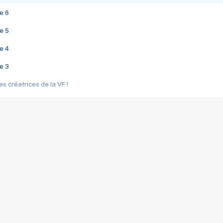
e 6
e 5
e 4
e 3
s créatrices de la VF !
e 2
e 1
e Mektoub My Love arrive enfin ! Rencontre avec Shaïn Boumedine et Sal
i : après Toni en famille
elle réalise le bouleversant Dites lui que je l'aime
ais ! Rencontre autour de Vie privée de Rebecca Zlotowski
 de Marguerite, Grave... Rencontre avec Ella Rumpf