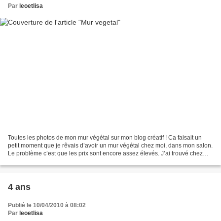
Par
leoetlisa
Toutes les photos de mon mur végétal sur mon blog créatif ! Ca faisait un
petit moment que je rêvais d’avoir un mur végétal chez moi, dans mon salon.
Le problème c’est que les prix sont encore assez élevés. J’ai trouvé chez
Alinéa des carrés d’environ...
4 ans
Publié le 10/04/2010 à 08:02
Par
leoetlisa