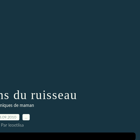
ns du ruisseau
niques de maman
8.09.2010
…
Par leoetlisa