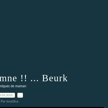
omne !! ... Beurk
niques de maman
3.09.2010
…
Par leoetlisa