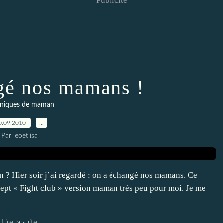
Publicité
gé nos mamans !
niques de maman
0.09.2010
…
Par leoetlisa
? Hier soir j’ai regardé : on a échangé nos mamans. Ce
ncept « Fight club » version maman très peu pour moi. Je me
Lire la suite