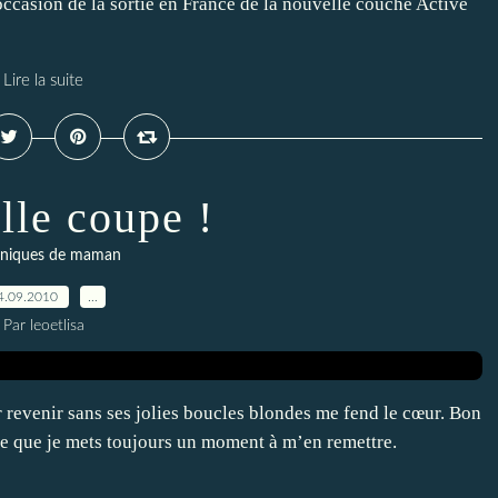
l'occasion de la sortie en France de la nouvelle couche Active
Lire la suite
lle coupe !
niques de maman
4.09.2010
…
Par leoetlisa
r revenir sans ses jolies boucles blondes me fend le cœur. Bon
he que je mets toujours un moment à m’en remettre.