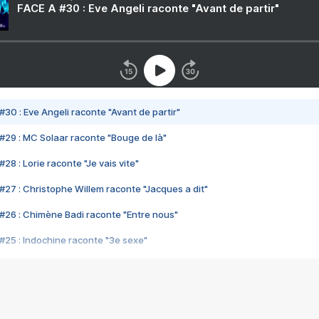
FACE A #30 : Eve Angeli raconte "Avant de partir"
#30 : Eve Angeli raconte "Avant de partir"
#29 : MC Solaar raconte "Bouge de là"
28 : Lorie raconte "Je vais vite"
#27 : Christophe Willem raconte "Jacques a dit"
#26 : Chimène Badi raconte "Entre nous"
#25 : Indochine raconte "3e sexe"
#24 : Zaho raconte "C'est chelou"
#23 : Patrick Bruel raconte "Au café des délices"
#22 : Kyo raconte "Le chemin"