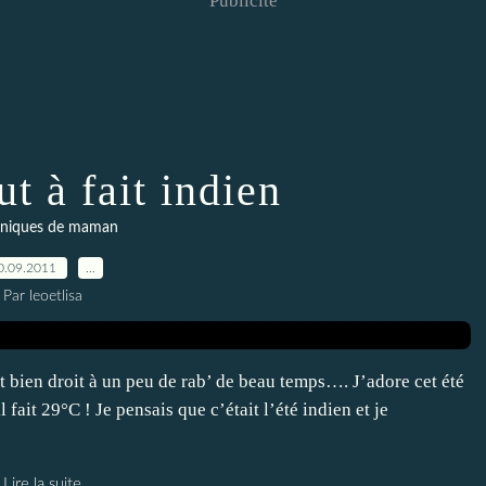
Publicité
ut à fait indien
niques de maman
0.09.2011
…
Par leoetlisa
it bien droit à un peu de rab’ de beau temps…. J’adore cet été
 fait 29°C ! Je pensais que c’était l’été indien et je
Lire la suite