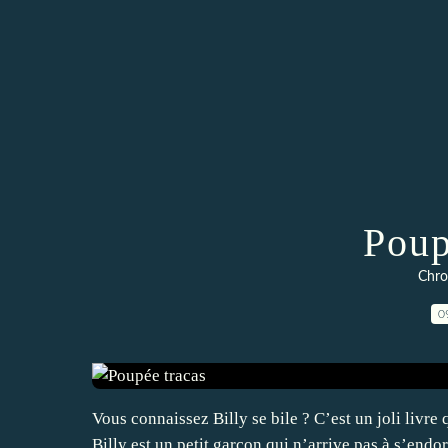
Poup
Chro
0
Vous connaissez Billy se bile ? C’est un joli livr
Billy est un petit garçon qui n’arrive pas à s’endor