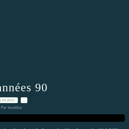
années 90
6.09.2011
…
Par leoetlisa