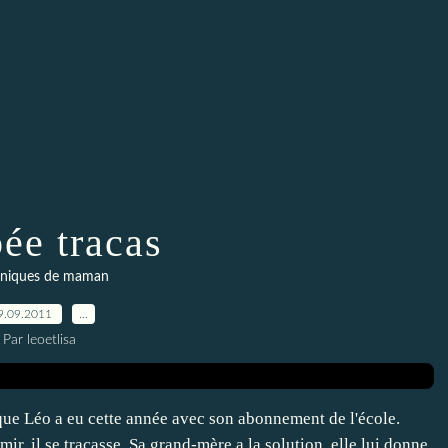
ée tracas
niques de maman
9.09.2011
…
Par leoetlisa
e que Léo a eu cette année avec son abonnement de l'école.
mir, il se tracasse. Sa grand-mère a la solution, elle lui donne