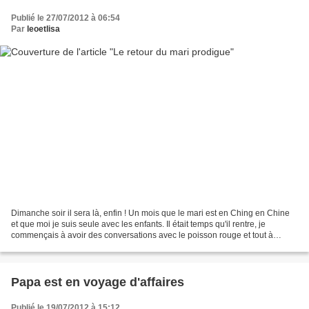
Publié le 27/07/2012 à 06:54
Par
leoetlisa
Dimanche soir il sera là, enfin ! Un mois que le mari est en Ching en Chine
et que moi je suis seule avec les enfants. Il était temps qu'il rentre, je
commençais à avoir des conversations avec le poisson rouge et tout à
l'heure je me suis surprise à parler...
Papa est en voyage d'affaires
Publié le 19/07/2012 à 15:12