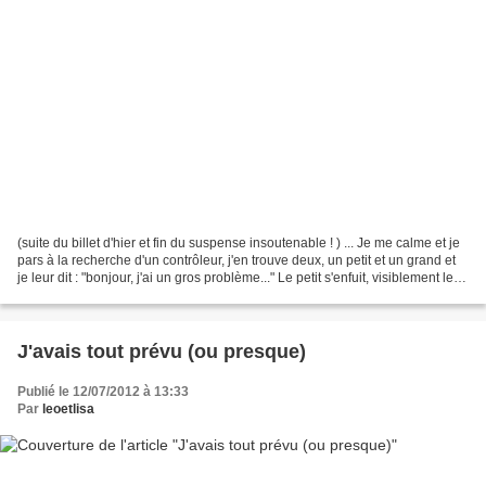
(suite du billet d'hier et fin du suspense insoutenable ! ) ... Je me calme et je
pars à la recherche d'un contrôleur, j'en trouve deux, un petit et un grand et
je leur dit : "bonjour, j'ai un gros problème..." Le petit s'enfuit, visiblement les
emmerdes...
J'avais tout prévu (ou presque)
Publié le 12/07/2012 à 13:33
Par
leoetlisa