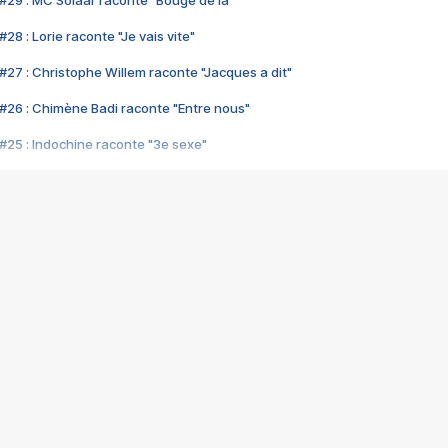
#29 : MC Solaar raconte "Bouge de là"
28 : Lorie raconte "Je vais vite"
#27 : Christophe Willem raconte "Jacques a dit"
#26 : Chimène Badi raconte "Entre nous"
#25 : Indochine raconte "3e sexe"
#24 : Zaho raconte "C'est chelou"
#23 : Patrick Bruel raconte "Au café des délices"
#22 : Kyo raconte "Le chemin"
#21 : Nolwenn Leroy raconte "Cassé"
#20 : Patrick Hernandez raconte "Born to be alive"
#19 : Lorie raconte "Près de moi"
#18 : Michael Jones raconte "A nos actes manqués" (avec Jean-Jacque
#17 : Khaled raconte "Aïcha"