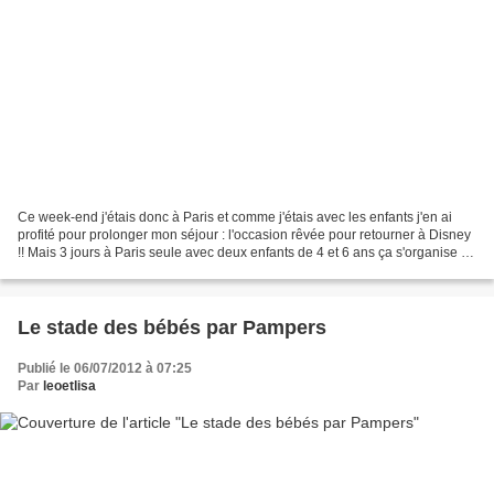
Ce week-end j'étais donc à Paris et comme j'étais avec les enfants j'en ai
profité pour prolonger mon séjour : l'occasion rêvée pour retourner à Disney
!! Mais 3 jours à Paris seule avec deux enfants de 4 et 6 ans ça s'organise !
J'étais un peu stressée...
Le stade des bébés par Pampers
Publié le 06/07/2012 à 07:25
Par
leoetlisa