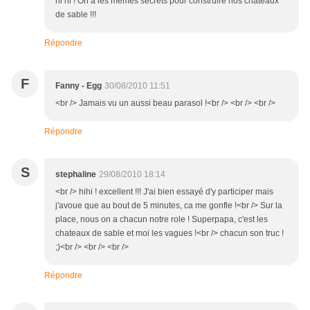
hi hi ! On a les mêmes secrets pour construire nos châteaux
de sable !!!
Répondre
F
Fanny - Egg
30/08/2010 11:51
<br /> Jamais vu un aussi beau parasol !<br /> <br /> <br />
Répondre
S
stephaline
29/08/2010 18:14
<br /> hihi ! excellent !!! J'ai bien essayé d'y participer mais
j'avoue que au bout de 5 minutes, ca me gonfle !<br /> Sur la
place, nous on a chacun notre role ! Superpapa, c'est les
chateaux de sable et moi les vagues !<br /> chacun son truc !
;)<br /> <br /> <br />
Répondre