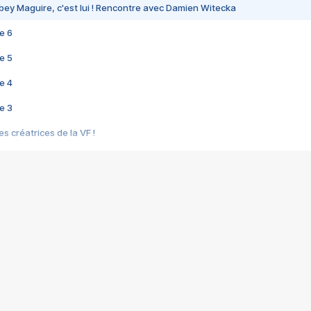
bey Maguire, c'est lui ! Rencontre avec Damien Witecka
e 6
e 5
e 4
e 3
s créatrices de la VF !
e 2
e 1
e Mektoub My Love arrive enfin ! Rencontre avec Shaïn Boumedine et Sal
i : après Toni en famille
elle réalise le bouleversant Dites lui que je l'aime
ais ! Rencontre autour de Vie privée de Rebecca Zlotowski
 de Marguerite, Grave... Rencontre avec Ella Rumpf