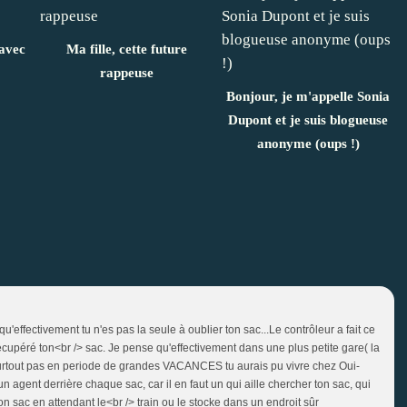
 avec
Ma fille, cette future
rappeuse
Bonjour, je m'appelle Sonia
Dupont et je suis blogueuse
anonyme (oups !)
qu'effectivement tu n'es pas la seule à oublier ton sac...Le contrôleur a fait ce
en récupéré ton<br /> sac. Je pense qu'effectivement dans une plus petite gare( la
t surtout pas en periode de grandes VACANCES tu aurais pu vivre chez Oui-
un agent derrière chaque sac, car il en faut un qui aille chercher ton sac, qui
ton sac en attendant le<br /> train ou le stocke dans un endroit sûr