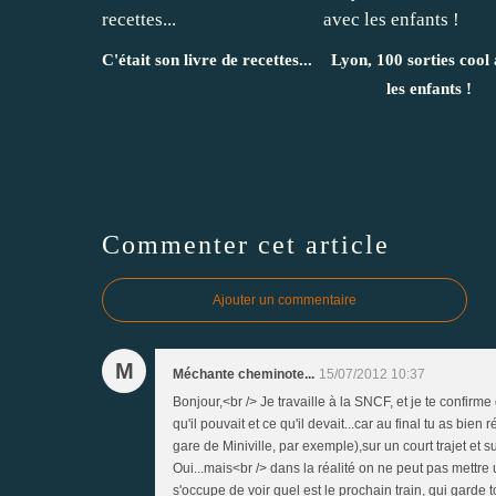
C'était son livre de recettes...
Lyon, 100 sorties cool
les enfants !
Commenter cet article
Ajouter un commentaire
M
Méchante cheminote...
15/07/2012 10:37
Bonjour,<br /> Je travaille à la SNCF, et je te confirme 
qu'il pouvait et ce qu'il devait...car au final tu as bi
gare de Miniville, par exemple),sur un court trajet e
Oui...mais<br /> dans la réalité on ne peut pas mettre 
s'occupe de voir quel est le prochain train, qui garde 