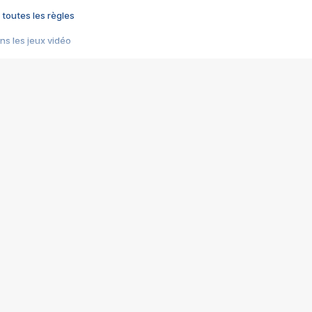
 toutes les règles
s les jeux vidéo
us choquant de Rockstar ? - Le scandale BULLY
e plus moche de Steam
du RÊVE tourne au CAUCHEMAR
pendant 8 heures
it… à tort
umiliés par un jeu vidéo
ire - Final Fantasy 8
ti un empire - Age of Empires
story DOFUS
tard, il crée l'un des pires jeux de tous les temps, MindsEye.