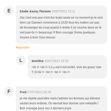
E
Elodie &amp; Floriane
28/07/2012 10:11
Oui c'est vrai que c'est dur toute seule en ce moment je le vois
bien car Damien commence à 1h30 tous les matins car pas
de boulanger du coup quand il rentre il se couche alors on le
voit pas<br /> beaucoup !!! Bon courage Sonia quelques
heures à tenir Gros bisous
Répondre
L
leoetlisa
31/07/2012 23:25
<br /> <br /> Ca y est il est rentré, vive les grass' mat
!! :D<br /> <br /> <br /> <br />
F
Fred
27/07/2012 20:28
je me répète peut-être mais j'admire les femmes qui élèvent
seules leurs enfants. On devrait leur donner une médaille !
Bon courage pour ces 2 derniers jours