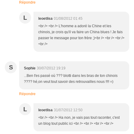
Répondre
L
leoetlisa
01/08/2012 01:45
<br /> <br /> L'homme a adoré la Chine et les
chinois, je crois qu'il va faire un China blues ! Je fais
passer le message pour ton frère ;)<br /> <br /> <br />
<br />
S
Sophie
30/07/2012 19:19
...Ben t'es passé où ??? blotti dans les bras de ton chinois
???? hé,on veut tout savoir des retrouvailles nous !!!! =)
Répondre
L
leoetlisa
31/07/2012 12:50
<br /> <br /> Ha non, je vais pas tout raconter, c'est
un blog tout public ici <br /> <br /> <br /> <br />