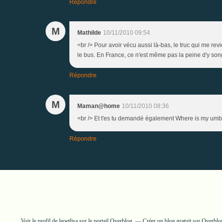
Répondre
M
Mathilde
10/11/2010 09:54
<br /> Pour avoir vécu aussi là-bas, le truc qui me rev
le bus. En France, ce n'est même pas la peine d'y songe
Répondre
M
Maman@home
10/11/2010 08:36
<br /> Et t'es tu demandé également Where is my umbrel
Répondre
Voir le profil de
leoetlisa
sur le portail Overblog
Créer un blog gratuit sur Overblo