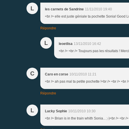
L
les carnets de Sandrine
11/11/2010 19:40
<br /> elle est juste géniale ta pochette Sonia! Good L
Répondre
L
leoetlisa
13/11/2010 16:42
<br /> <br /> Toujours pas les résultats ! Mer
C
Caro en corse
10/11/2010 11:21
<br /> ah pas mal ta petite pochette !<br /> <br /> <br /
Répondre
L
Lucky Sophie
10/11/2010 10:30
<br /> Brian is in the train whith Sonia... ;-)<br /> <br />