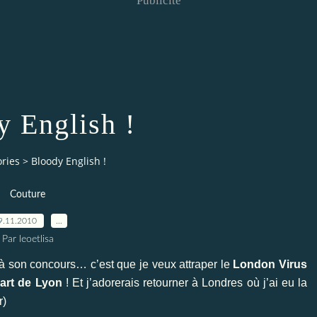
Publicité
y English !
ries
>
Bloody English !
Couture
9.11.2010
…
Par leoetlisa
 à son
concours
… c’est que je veux attraper le
London Virus
art de Lyon
! Et j’adorerais retourner à Londres où j’ai eu la
r)