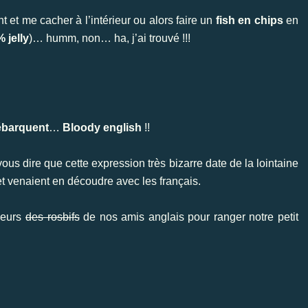
t et me cacher à l’intérieur ou alors faire un
fish en chips
en
 jelly
)… humm, non… ha, j’ai trouvé !!!
débarquent
…
Bloody english
!!
s dire que cette expression très bizarre date de la lointaine
t venaient en découdre avec les français.
leurs
des rosbifs
de nos amis anglais pour ranger notre petit