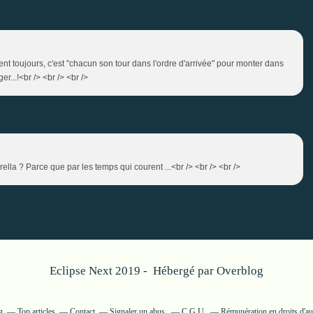
ient toujours, c'est "chacun son tour dans l'ordre d'arrivée" pour monter dans
r...!<br /> <br /> <br />
la ? Parce que par les temps qui courent ...<br /> <br /> <br />
Eclipse Next 2019 - Hébergé par
Overblog
g
Top articles
Contact
Signaler un abus
C.G.U.
Rémunération en droits d'au