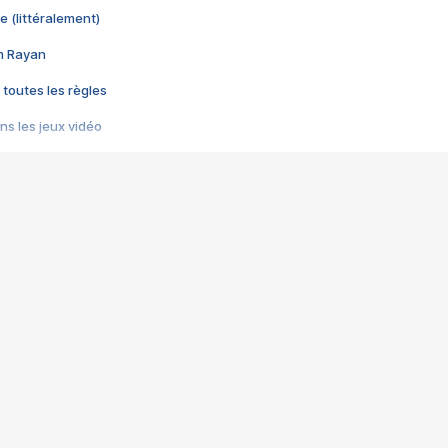
e (littéralement)
im Rayan
 toutes les règles
s les jeux vidéo
us choquant de Rockstar ? - Le scandale BULLY
e plus moche de Steam
du RÊVE tourne au CAUCHEMAR
pendant 8 heures
it… à tort
umiliés par un jeu vidéo
ire - Final Fantasy 8
ti un empire - Age of Empires