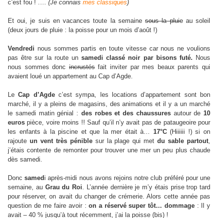
c’est fou ! .…
(Je connais
mes classiques
)
Et oui, je suis en vacances toute la semaine
sous la pluie
au soleil
(deux jours de pluie : la poisse pour un mois d’août !)
Vendredi
nous sommes partis en toute vitesse car nous ne voulions
pas être sur la route un
samedi classé noir par bisons futé.
Nous
nous sommes donc
incrustés
fait inviter par mes beaux parents qui
avaient loué un appartement au Cap d’Agde.
Le
Cap d’Agde
c’est sympa, les locations d’appartement sont bon
marché, il y a pleins de magasins, des animations et il y a un marché
le samedi matin génial :
des robes et des chaussures
autour de
10
euros
pièce, voire moins !! Sauf qu’il n’y avait pas de pataugeoire pour
les enfants à la piscine et que la mer était à…
17°C
(Hiiiiii !) si on
rajoute
un vent très pénible
sur la plage qui met
du sable partout
,
j’étais contente de remonter pour trouver une mer un peu plus chaude
dès samedi.
Donc
samed
i après-midi nous avons rejoins notre club préféré pour une
semaine, au
Grau du Roi
. L’année dernière je m’y étais prise trop tard
pour réserver, on avait du changer de crémerie. Alors cette année pas
question de me faire avoir :
on a réservé super tôt… dommage
: Il y
avait – 40 % jusqu’à tout récemment, j’ai la poisse (bis) !