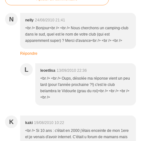
N
nelly
24/08/2010 21:41
<br /> Bonjour<br /> <br /> Nous cherchons un camping-club
dans le sud, quel est le nom de votre club (qui est
apparemment super) ? Merci d'avance<br /> <br /> <br />
Répondre
L
leoetlisa
13/09/2010 22:36
<br /> <br /> Oups, désolée ma réponse vient un peu
tard (pour l'année prochaine ?!) c'est le club
belambra le Vidourle (grau du roi)<br /> <br /> <br />
<br />
K
kaki
19/08/2010 10:22
<br /> Si 10 ans : c'était en 2000 j'étais enceinte de mon 1ere
et je venais d'avoir internet. C'était u forum de mamans mais