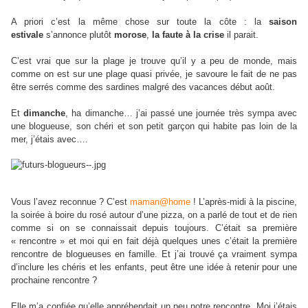
A priori c’est la même chose sur toute la côte : la
saison
estivale
s’annonce plutôt
morose
,
la faute à la crise
il parait.
C’est vrai que sur la plage je trouve qu’il y a peu de monde, mais
comme on est sur une plage quasi privée, je savoure le fait de ne pas
être serrés comme des sardines malgré des vacances début août.
Et
dimanche
, ha dimanche… j’ai passé une journée très sympa avec
une blogueuse, son chéri et son petit garçon qui habite pas loin de la
mer, j’étais avec….
Vous l’avez reconnue ? C’est
maman@home
! L’après-midi à la piscine,
la soirée à boire du rosé autour d’une pizza, on a parlé de tout et de rien
comme si on se connaissait depuis toujours. C’était sa première
« rencontre » et moi qui en fait déjà quelques unes c’était la première
rencontre de blogueuses en famille. Et j’ai trouvé ça vraiment sympa
d’inclure les chéris et les enfants, peut être une idée à retenir pour une
prochaine rencontre ?
Elle m’a confiée qu’elle appréhendait un peu notre rencontre. Moi j’étais