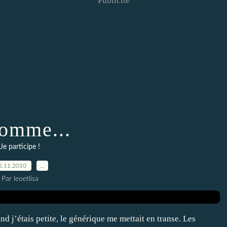
Publicité
omme...
Je participe !
5.11.2010
…
Par leoetlisa
d j’étais petite, le générique me mettait en transe. Les