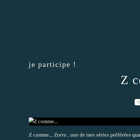
je participe !
Z c
0
Z comme... Zorro , une de mes séries préférées quan