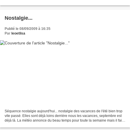
elle adore vider chaque...
Nostalgie...
Publié le 08/09/2009 à 16:35
Par
leoetlisa
Séquence nostalgie aujourd'hui... nostalgie des vacances de l'été bien trop
vite passé. Elles sont déjà loins derrière nous les vacances, septembre est
déjà là. La météo annonce du beau temps pour toute la semaine mais il fait
tellement frais le matin......