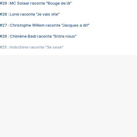
#29 : MC Solaar raconte "Bouge de là"
28 : Lorie raconte "Je vais vite"
#27 : Christophe Willem raconte "Jacques a dit"
#26 : Chimène Badi raconte "Entre nous"
#25 : Indochine raconte "3e sexe"
#24 : Zaho raconte "C'est chelou"
#23 : Patrick Bruel raconte "Au café des délices"
#22 : Kyo raconte "Le chemin"
#21 : Nolwenn Leroy raconte "Cassé"
#20 : Patrick Hernandez raconte "Born to be alive"
#19 : Lorie raconte "Près de moi"
#18 : Michael Jones raconte "A nos actes manqués" (avec Jean-Jacque
#17 : Khaled raconte "Aïcha"