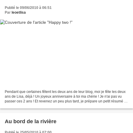
Publié le 09/06/2010 à 06:51
Par
leoetlisa
Pendant que certaines fêtent les deux ans de leur blog, moi je fête les deux
ans de Lisa, déjà ! Un joyeux anniversaire à toi ma chérie ! Je n'ai pas vu
passer ces 2 ans ! Et revenez un peu plus tard, je prépare un petit résumé de
ces deux années en photos......
Au bord de la rivière
Publié le 25/05/2010 à 07:00