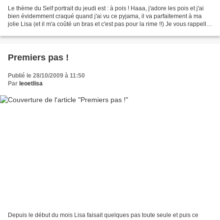
Le thème du Self portrait du jeudi est : à pois ! Haaa, j'adore les pois et j'ai
bien évidemment craqué quand j'ai vu ce pyjama, il va parfaitement à ma
jolie Lisa (et il m'a coûté un bras et c'est pas pour la rime !!) Je vous rappelle
les règles du SPJ...
Premiers pas !
Publié le 28/10/2009 à 11:50
Par
leoetlisa
Depuis le début du mois Lisa faisait quelques pas toute seule et puis ce