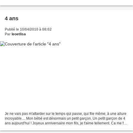
l'anniversaire et voici...
4 ans
Publié le 10/04/2010 à 08:02
Par
leoetlisa
Je ne vais pas m'attarder sur le temps qui passe, qui file même, à une allure
incroyable.... Mon bébé est désormais un petit garçon. Un petit garçon de 4
ans aujourd'hui ! Joyeux anniversaire mon fils, je t'aime tellement. Ca me fait
bizarre de revoir...