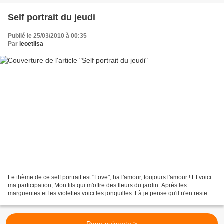
Self portrait du jeudi
Publié le 25/03/2010 à 00:35
Par
leoetlisa
Le thème de ce self portrait est "Love", ha l'amour, toujours l'amour ! Et voici
ma participation, Mon fils qui m'offre des fleurs du jardin. Après les
marguerites et les violettes voici les jonquilles. Là je pense qu'il n'en reste
plus beaucoup dans...