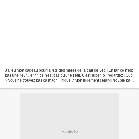
J'ai eu mon cadeau pour la fête des mères de la part de Léo ! En fait ce n'est
pas une fleur... enfin ce n'est pas qu'une fleur. C'est super joli regardez : Quoi
? Vous ne trouvez pas ça magniiiiifique ? Mon jugement serait-il troublé par
ce jour si particulier...
Publicité